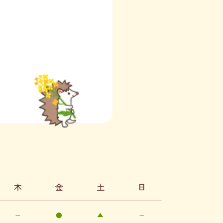
木
金
土
日
−
●
▲
−