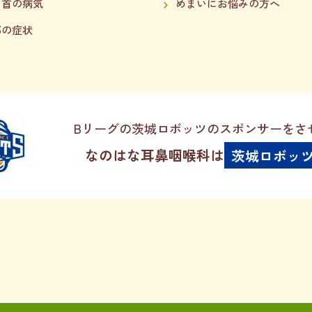
・首の病気
めまいにお悩みの方へ
邪の症状
Bリーグの茨城ロボッツのスポンサーをさ
なのはな耳鼻咽喉科は
茨城ロボッ
医療関係者用TE
予約について
029-248-708