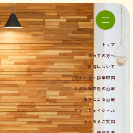
トップ
初めての方へ
医院について
アクセス・診療時間
耳鼻咽喉疾患の治療
漢方による治療
フォトフェイシャル
よくあるご質問
施設基準