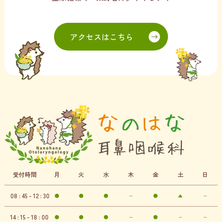
アクセスはこちら
受付時間
月
火
水
木
金
土
日
08 : 45 - 12 : 30
●
●
●
−
●
▲
−
14 : 15 - 18 : 00
●
●
●
−
●
−
−