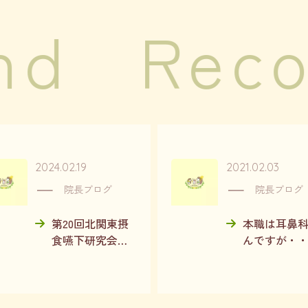
nd
Rec
2024.02.19
2021.02.03
院長ブログ
院長ブログ
第20回北関東摂
本職は耳鼻
食嚥下研究会に
んですが・
参加してきまし
（＾＾；
た