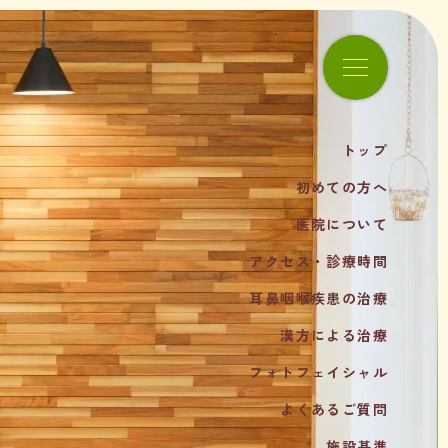
トップ
初めての方へ
医院について
アクセス・診療時間
耳鼻咽喉疾患の治療
漢方による治療
フォトフェイシャル
よくあるご質問
施設基準