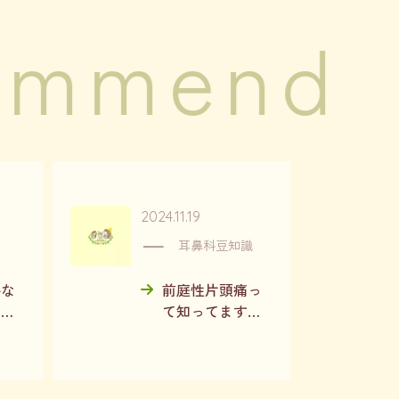
ommend
2024.11.19
耳鼻科豆知識
科な
前庭性片頭痛っ
・・
て知ってます
か？