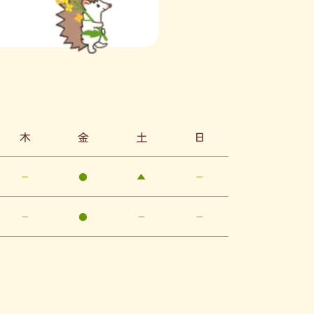
木
金
土
日
−
●
▲
−
−
●
−
−