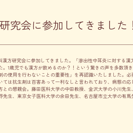
研究会に参加してきました
咽喉科漢方研究会に参加してきました。「滲出性中耳炎に対する
。1歳児でも漢方が飲めるのか？！という驚きの声を多数頂きま
剤の使用を行わないことの重要性」を再認識いたしました。必
いては抗生剤は百害あって一利なしと言われており、病態の応
方との懇親会。藤田医科大学の中田教授、金沢大学の小川先生
野先生、東京女子医科大学の余田先生、名古屋市立大学の有馬