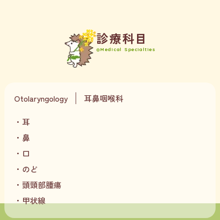
診
療
科
目
Medical
Specialties
Otolaryngology
耳鼻咽喉科
耳
鼻
口
のど
頭頸部腫瘍
甲状線