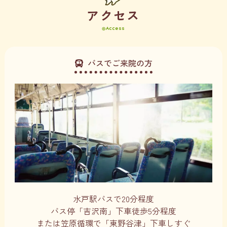
ア
ク
セ
ス
Access
バスでご来院の方
水戸駅バスで20分程度
バス停「吉沢南」下車徒歩5分程度
または笠原循環で「東野谷津」下車しすぐ