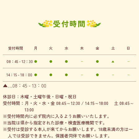
受
付
時
間
受付時間
月
火
水
木
金
土
日
08：45 - 12：30
●
●
●
−
●
▲
−
14：15 - 18：00
●
●
●
−
●
−
−
▲…08：45 - 13：00
休診日：
木曜・土曜午後・日曜・祝日
受付時間：
月・火・水・金 08:45～12:30 / 14:15～18:00 土 08:45～
13:00
※受付時間内に必ず院内に入るようお願いいたします。
※当院は県から指定された診療・検査医療機関です。
※受付は受診する本人が来てからお願いします。18歳未満の方は一
人では受診できません。保護者同伴でお願いします。