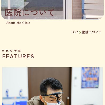
医院について
About the Clinic
TOP
医院について
当院の特徴
F
E
A
T
U
R
E
S