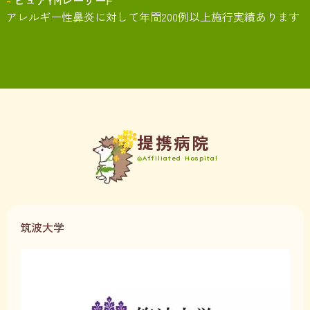
アレルギー性鼻炎に対して年間200例以上施行実績あります
提
携
病
院
Affiliated
Hospital
筑波大学