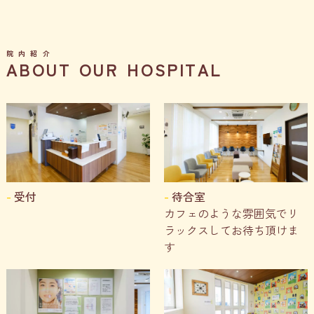
院内紹介
A
B
O
U
T
O
U
R
H
O
S
P
I
T
A
L
受付
待合室
カフェのような雰囲気でリ
ラックスしてお待ち頂けま
す