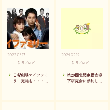
2022.06.13
2024.02.19
院長ブログ
院長ブログ
日曜劇場マイファミ
第20回北関東摂食嚥
リー完結も・・・も
下研究会に参加して
やもやがとまらない
きました
（ネタバレあり）