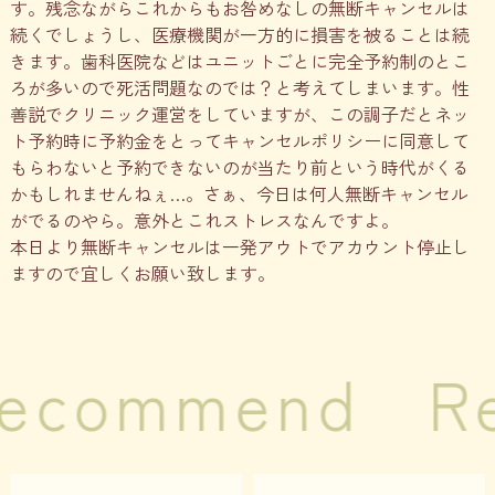
す。残念ながらこれからもお咎めなしの無断キャンセルは
続くでしょうし、医療機関が一方的に損害を被ることは続
きます。歯科医院などはユニットごとに完全予約制のとこ
ろが多いので死活問題なのでは？と考えてしまいます。性
善説でクリニック運営をしていますが、この調子だとネッ
ト予約時に予約金をとってキャンセルポリシーに同意して
もらわないと予約できないのが当たり前という時代がくる
かもしれませんねぇ…。さぁ、今日は何人無断キャンセル
がでるのやら。意外とこれストレスなんですよ。
本日より無断キャンセルは一発アウトでアカウント停止し
ますので宜しくお願い致します。
ecommend
R