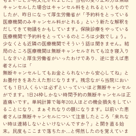
キャンセルした場合はキャンセル料をとれるというもので
したが、昨日になって厚生労働省が「予約料をとっている
医療機関のみキャンセル料がとれる」という新たな解釈を
だしてきて物議をかもしています。保険診療をやっている
医療機関で予約料をとっているのところは少数でしょう。
少なくとも近隣の医療機関でそういう話は聞きません。結
局のところ医療機関は無断キャンセルされても泣き寝入り
しなさいと厚生労働省がいったわけであり、逆に言えば患
者さんには「
無断キャンセルしてもお金とられないから安心してね」と
お墨付きをあたえた形になります。残念ながら当院におい
ても１日1人くらいは必ずといっていいほど無断キャンセル
がでます。1日24枠しかない時間予約の無断キャンセルは正
直痛いです。単純計算で毎年200人ほどの機会損失をしてい
ることになり、まぁそれなりの額になります。以前いた患
者さんは無断キャンセルについて注意したところ「来れな
い時は連絡しないといけないんですか？」と開き直る始
末。民度もここまで落ちたか…と愕然したのを覚えていま