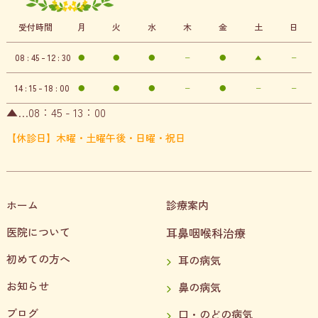
受付時間
月
火
水
木
金
土
日
08 : 45 - 12 : 30
●
●
●
−
●
▲
−
14 : 15 - 18 : 00
●
●
●
−
●
−
−
▲…08：45 - 13：00
【休診日】木曜・土曜午後・日曜・祝日
ホーム
診療案内
医院について
耳鼻咽喉科治療
初めての方へ
耳の病気
お知らせ
鼻の病気
ブログ
口・のどの病気