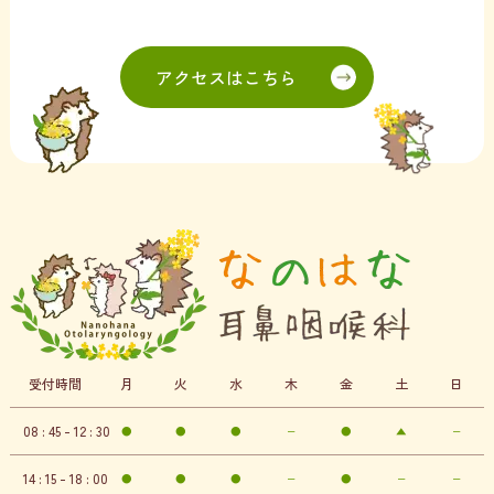
アクセスはこちら
受付時間
月
火
水
木
金
土
日
08 : 45 - 12 : 30
●
●
●
−
●
▲
−
14 : 15 - 18 : 00
●
●
●
−
●
−
−