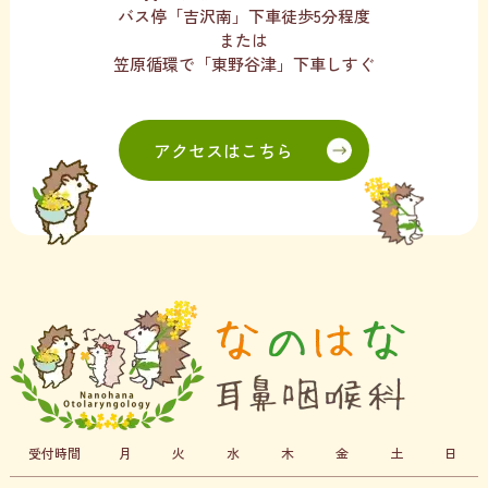
バス停「吉沢南」下車徒歩5分程度
または
笠原循環で「東野谷津」下車しすぐ
アクセスはこちら
受付時間
月
火
水
木
金
土
日