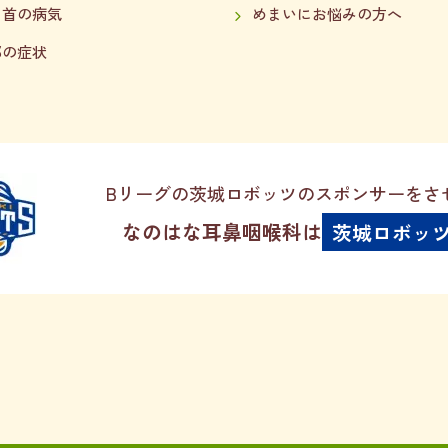
・首の病気
めまいにお悩みの方へ
邪の症状
Bリーグの茨城ロボッツのスポンサーをさ
なのはな耳鼻咽喉科は
茨城ロボッ
医療関係者用TE
予約について
029-248-708