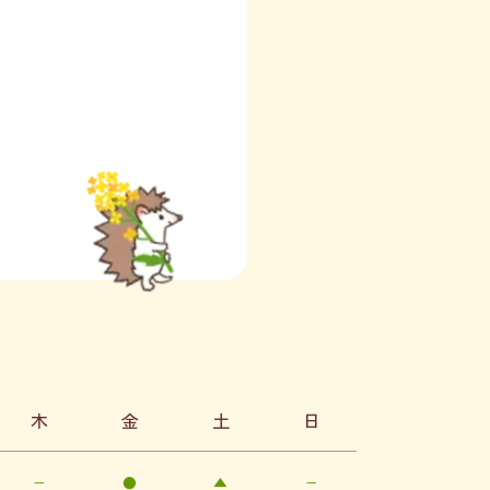
木
金
土
日
−
●
▲
−