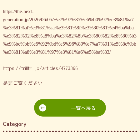
https://the-next-
generation.jp/2026/06/05/%e7%97%85%e6%b0%97%e3%81%a7
%e3%81%af%e3%81%aa%e3%81%8f%e3%80%81%e4%ba%ba
%e3%82%92%e8%a8%ba%e3%82%8b%e3%80%82%e8%80%b3
%e9%bc%bb%e5%92%bd%e5%96%89%e7%a7%91%e5%8c%bb
%e3%81%a8%e3%81%97%e3%81%a6%e5%ba%83/
https://trilltrill.jp/articles/4773366
是非ご覧ください
一覧へ戻る
Category