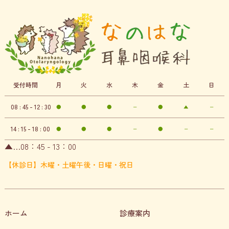
受付時間
月
火
水
木
金
土
日
08 : 45 - 12 : 30
●
●
●
−
●
▲
−
14 : 15 - 18 : 00
●
●
●
−
●
−
−
▲…08：45 - 13：00
【休診日】木曜・土曜午後・日曜・祝日
ホーム
診療案内