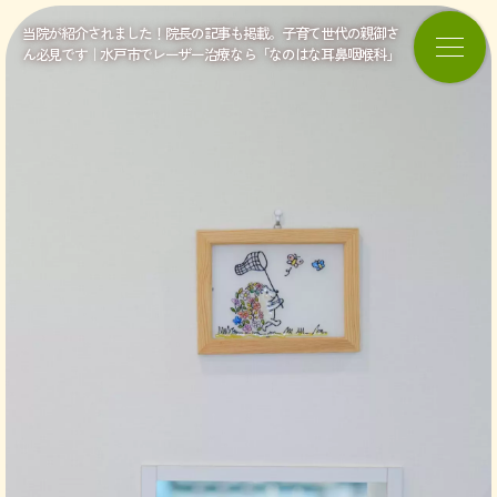
当院が紹介されました！院長の記事も掲載。子育て世代の親御さ
ん必見です｜水戸市でレーザー治療なら「なのはな耳鼻咽喉科」